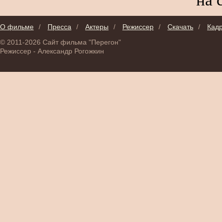
О фильме
/
Пресса
/
Актеры
/
Режиссер
/
Скачать
/
Кад
© 2011-2026 Сайт фильма "Перегон"
Режиссер - Александр Рогожкин