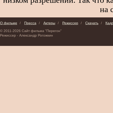
на 
О фильме
/
Пресса
/
Актеры
/
Режиссер
/
Скачать
/
Кад
© 2011-2026 Сайт фильма "Перегон"
Режиссер - Александр Рогожкин