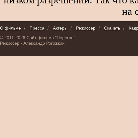
на 
О фильме
/
Пресса
/
Актеры
/
Режиссер
/
Скачать
/
Кад
© 2011-2026 Сайт фильма "Перегон"
Режиссер - Александр Рогожкин