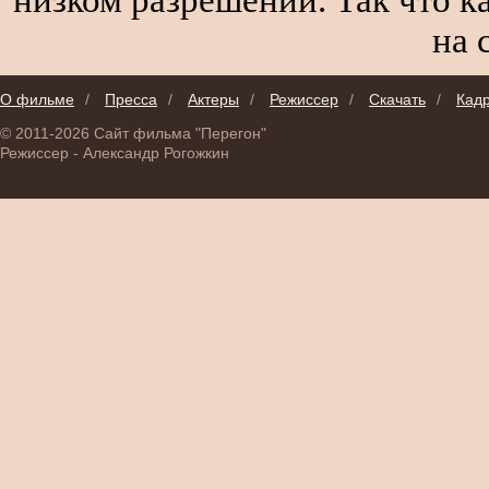
на 
О фильме
/
Пресса
/
Актеры
/
Режиссер
/
Скачать
/
Кад
© 2011-2026 Сайт фильма "Перегон"
Режиссер - Александр Рогожкин