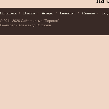
О фильме
/
Пресса
/
Актеры
/
Режиссер
/
Скачать
/
Кад
© 2011-2026 Сайт фильма "Перегон"
Режиссер - Александр Рогожкин