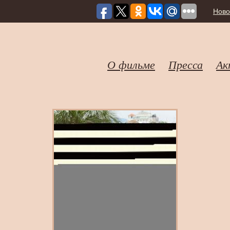
Ново
О фильме
Пресса
Ак