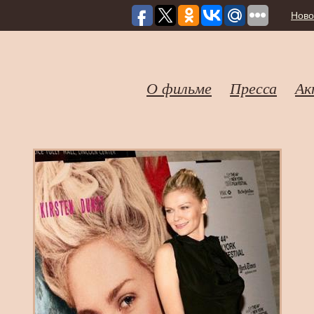
Ново
О фильме
Пресса
Ак