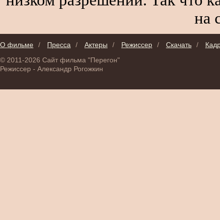
на 
О фильме
/
Пресса
/
Актеры
/
Режиссер
/
Скачать
/
Кад
© 2011-2026 Сайт фильма "Перегон"
Режиссер - Александр Рогожкин