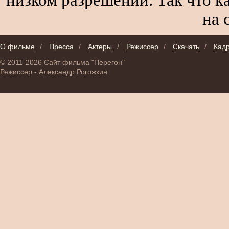
на 
О фильме
/
Пресса
/
Актеры
/
Режиссер
/
Скачать
/
Кад
© 2011-2026 Сайт фильма "Перегон"
Режиссер - Александр Рогожкин