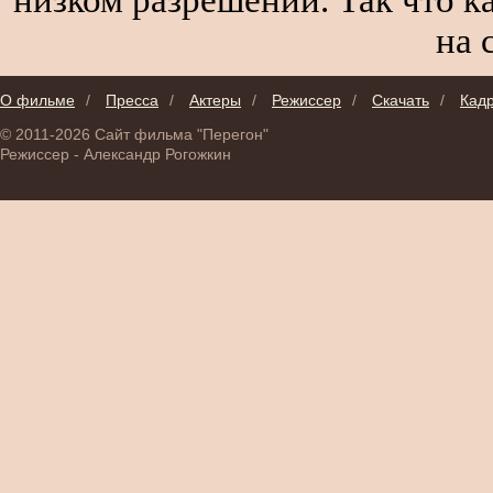
на 
О фильме
/
Пресса
/
Актеры
/
Режиссер
/
Скачать
/
Кад
© 2011-2026 Сайт фильма "Перегон"
Режиссер - Александр Рогожкин