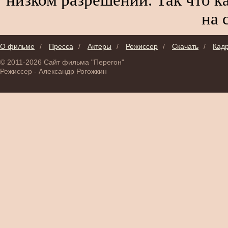
на 
О фильме
/
Пресса
/
Актеры
/
Режиссер
/
Скачать
/
Кад
© 2011-2026 Сайт фильма "Перегон"
Режиссер - Александр Рогожкин