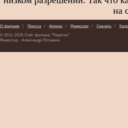
на 
О фильме
/
Пресса
/
Актеры
/
Режиссер
/
Скачать
/
Кад
© 2011-2026 Сайт фильма "Перегон"
Режиссер - Александр Рогожкин