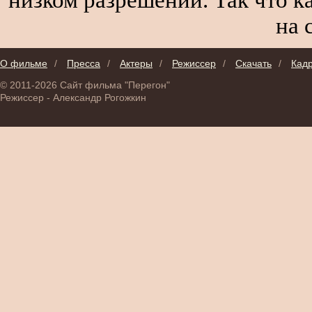
на 
О фильме
/
Пресса
/
Актеры
/
Режиссер
/
Скачать
/
Кад
© 2011-2026 Сайт фильма "Перегон"
Режиссер - Александр Рогожкин