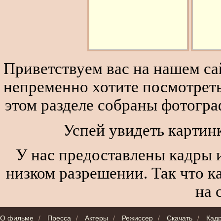
Приветствуем вас на нашем сай
непременно хотите посмотреть
этом разделе собраны фотогра
Успей увидеть картинк
У нас предоставлены кадры и
низком разрешении. Так что к
на 
О фильме
/
Пресса
/
Актеры
/
Режиссер
/
Скачать
/
Кад