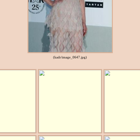
(kadr/image_0647.jpg)