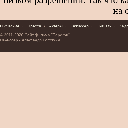
на 
О фильме
/
Пресса
/
Актеры
/
Режиссер
/
Скачать
/
Кад
© 2011-2026 Сайт фильма "Перегон"
Режиссер - Александр Рогожкин