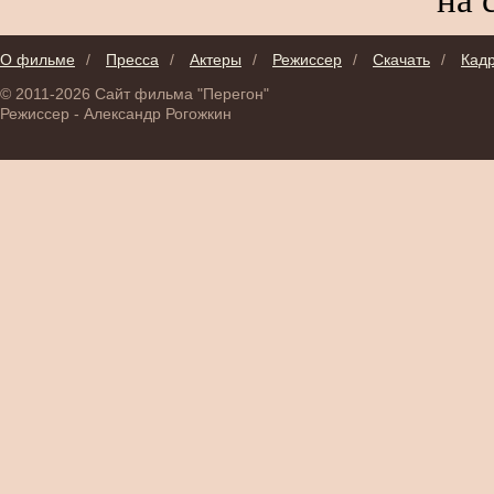
О фильме
/
Пресса
/
Актеры
/
Режиссер
/
Скачать
/
Кад
© 2011-2026 Сайт фильма "Перегон"
Режиссер - Александр Рогожкин