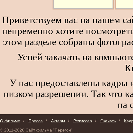
Приветствуем вас на нашем сай
непременно хотите посмотреть
этом разделе собраны фотогра
Успей закачать на компьют
К
У нас предоставлены кадры и
низком разрешении. Так что к
на 
О фильме
/
Пресса
/
Актеры
/
Режиссер
/
Скачать
/
Кад
© 2011-2026 Сайт фильма "Перегон"