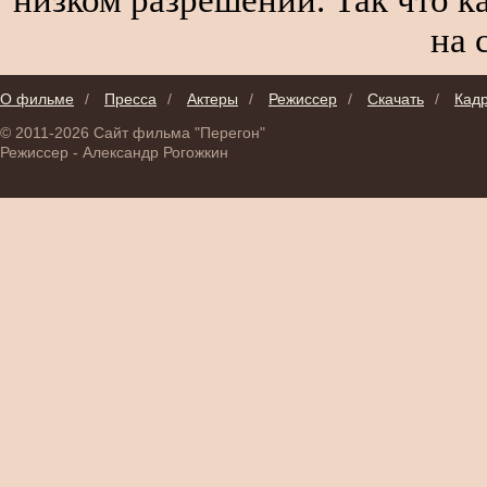
на 
О фильме
/
Пресса
/
Актеры
/
Режиссер
/
Скачать
/
Кад
© 2011-2026 Сайт фильма "Перегон"
Режиссер - Александр Рогожкин