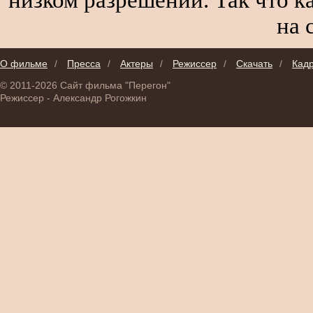
на 
О фильме
/
Пресса
/
Актеры
/
Режиссер
/
Скачать
/
Кад
© 2011-2026 Сайт фильма "Перегон"
Режиссер - Александр Рогожкин