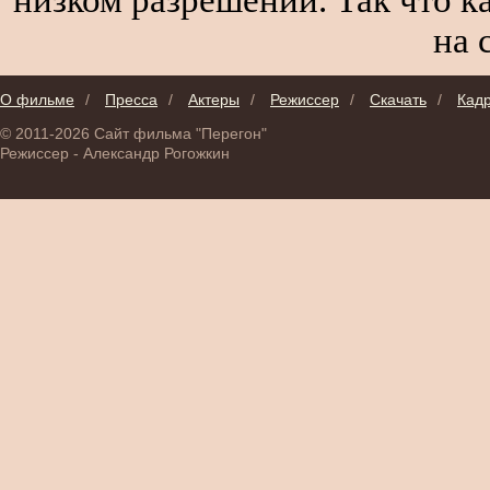
на 
О фильме
/
Пресса
/
Актеры
/
Режиссер
/
Скачать
/
Кад
© 2011-2026 Сайт фильма "Перегон"
Режиссер - Александр Рогожкин