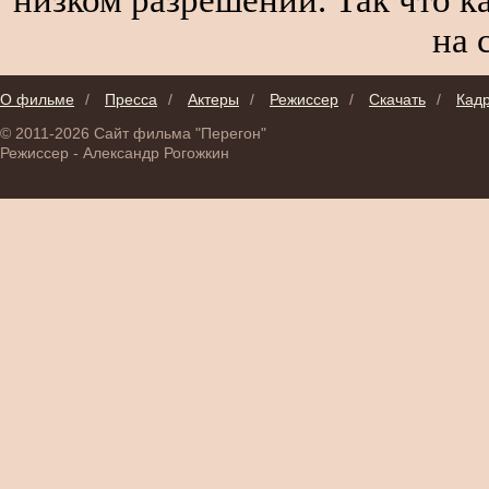
на 
О фильме
/
Пресса
/
Актеры
/
Режиссер
/
Скачать
/
Кад
© 2011-2026 Сайт фильма "Перегон"
Режиссер - Александр Рогожкин