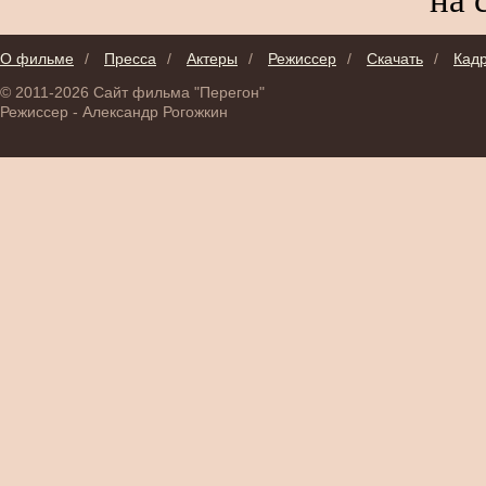
О фильме
/
Пресса
/
Актеры
/
Режиссер
/
Скачать
/
Кад
© 2011-2026 Сайт фильма "Перегон"
Режиссер - Александр Рогожкин