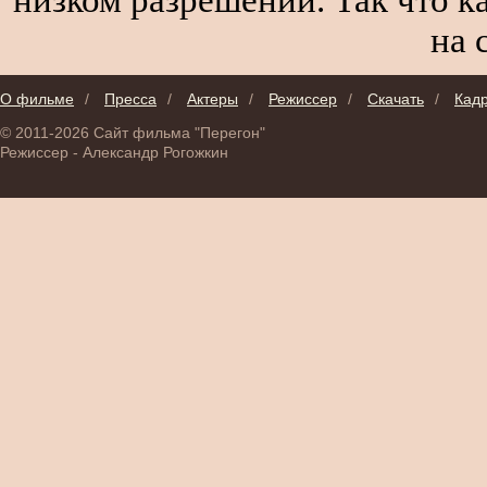
на 
О фильме
/
Пресса
/
Актеры
/
Режиссер
/
Скачать
/
Кад
© 2011-2026 Сайт фильма "Перегон"
Режиссер - Александр Рогожкин