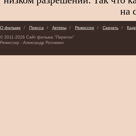
на 
О фильме
/
Пресса
/
Актеры
/
Режиссер
/
Скачать
/
Кад
© 2011-2026 Сайт фильма "Перегон"
Режиссер - Александр Рогожкин