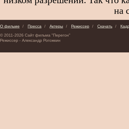
на 
О фильме
/
Пресса
/
Актеры
/
Режиссер
/
Скачать
/
Кад
© 2011-2026 Сайт фильма "Перегон"
Режиссер - Александр Рогожкин