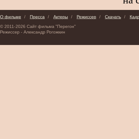
О фильме
/
Пресса
/
Актеры
/
Режиссер
/
Скачать
/
Кад
© 2011-2026 Сайт фильма "Перегон"
Режиссер - Александр Рогожкин