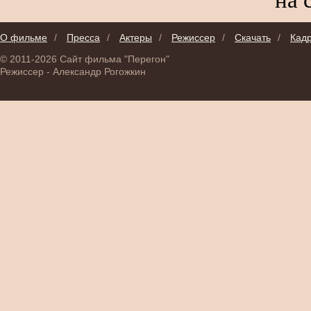
О фильме
/
Пресса
/
Актеры
/
Режиссер
/
Скачать
/
Кад
© 2011-2026 Сайт фильма "Перегон"
Режиссер - Александр Рогожкин