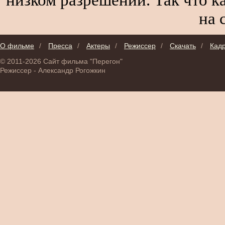
на 
О фильме
/
Пресса
/
Актеры
/
Режиссер
/
Скачать
/
Кад
© 2011-2026 Сайт фильма "Перегон"
Режиссер - Александр Рогожкин