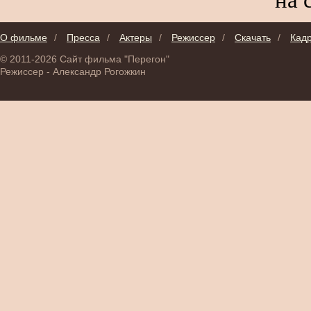
О фильме
/
Пресса
/
Актеры
/
Режиссер
/
Скачать
/
Кад
© 2011-2026 Сайт фильма "Перегон"
Режиссер - Александр Рогожкин