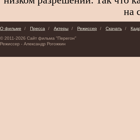
на 
О фильме
/
Пресса
/
Актеры
/
Режиссер
/
Скачать
/
Кад
© 2011-2026 Сайт фильма "Перегон"
Режиссер - Александр Рогожкин