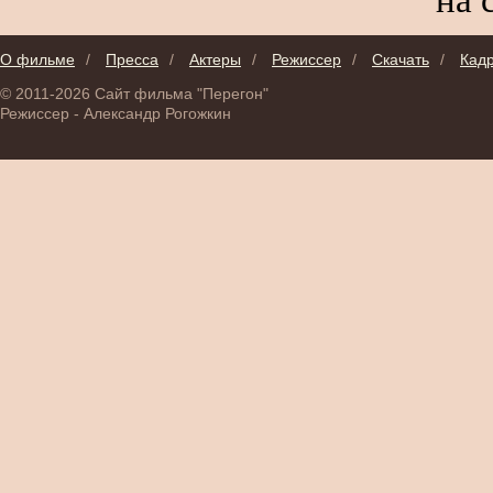
О фильме
/
Пресса
/
Актеры
/
Режиссер
/
Скачать
/
Кад
© 2011-2026 Сайт фильма "Перегон"
Режиссер - Александр Рогожкин