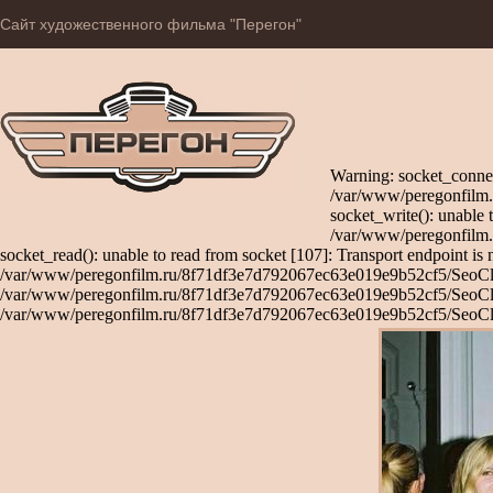
Сайт художественного фильма "Перегон"
Warning: socket_connec
/var/www/peregonfilm.
socket_write(): unable 
/var/www/peregonfilm.
socket_read(): unable to read from socket [107]: Transport endpoint is 
/var/www/peregonfilm.ru/8f71df3e7d792067ec63e019e9b52cf5/SeoClient
/var/www/peregonfilm.ru/8f71df3e7d792067ec63e019e9b52cf5/SeoClient
/var/www/peregonfilm.ru/8f71df3e7d792067ec63e019e9b52cf5/SeoCli