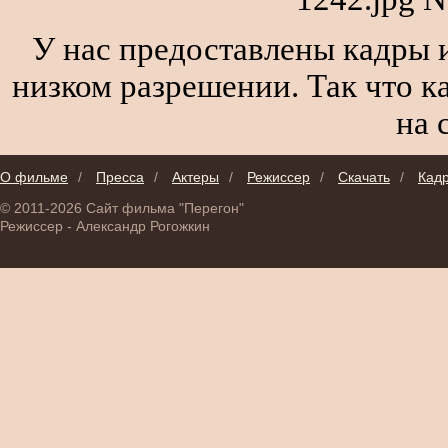
У нас предоставлены кадры и
низком разрешении. Так что к
на 
О фильме
/
Пресса
/
Актеры
/
Режиссер
/
Скачать
/
Кад
© 2011-2026 Сайт фильма "Перегон"
Режиссер - Александр Рогожкин