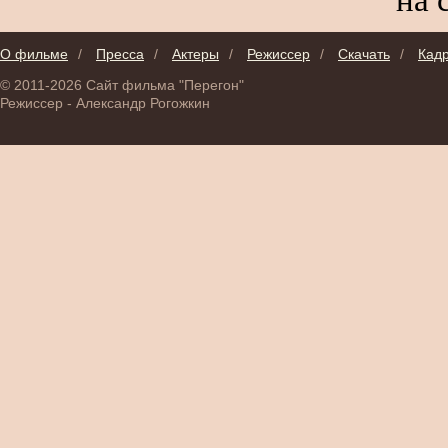
О фильме
/
Пресса
/
Актеры
/
Режиссер
/
Скачать
/
Кад
© 2011-2026 Сайт фильма "Перегон"
Режиссер - Александр Рогожкин