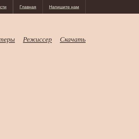
сти
Главная
Напишите нам
теры
Режиссер
Скачать