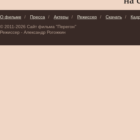
О фильме
/
Пресса
/
Актеры
/
Режиссер
/
Скачать
/
Кад
© 2011-2026 Сайт фильма "Перегон"
Режиссер - Александр Рогожкин