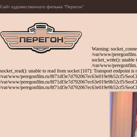
Сайт художественного фильма "Перегон"
Warning: socket_connec
/var/www/peregonfilm.
socket_write(): unable 
/var/www/peregonfilm.
socket_read(): unable to read from socket [107]: Transport endpoint is 
/var/www/peregonfilm.ru/8f71df3e7d792067ec63e019e9b52cf5/SeoClient
/var/www/peregonfilm.ru/8f71df3e7d792067ec63e019e9b52cf5/SeoClient
/var/www/peregonfilm.ru/8f71df3e7d792067ec63e019e9b52cf5/SeoCli