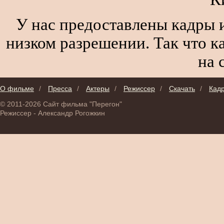
У нас предоставлены кадры и
низком разрешении. Так что к
на 
О фильме
/
Пресса
/
Актеры
/
Режиссер
/
Скачать
/
Кад
© 2011-2026 Сайт фильма "Перегон"
Режиссер - Александр Рогожкин