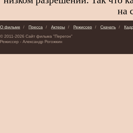
на 
О фильме
/
Пресса
/
Актеры
/
Режиссер
/
Скачать
/
Кад
© 2011-2026 Сайт фильма "Перегон"
Режиссер - Александр Рогожкин