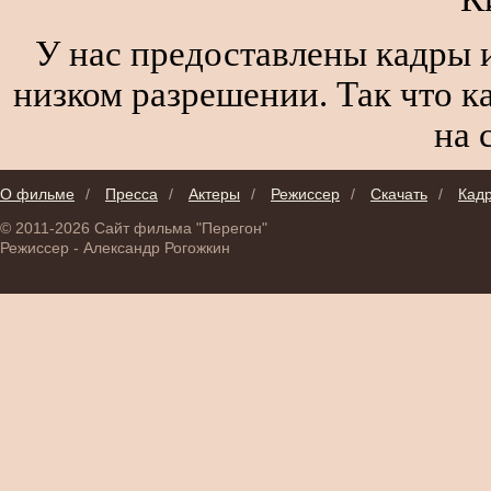
У нас предоставлены кадры и
низком разрешении. Так что к
на 
О фильме
/
Пресса
/
Актеры
/
Режиссер
/
Скачать
/
Кад
© 2011-2026 Сайт фильма "Перегон"
Режиссер - Александр Рогожкин