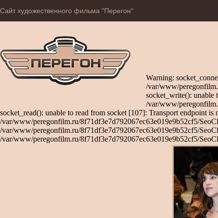
Сайт художественного фильма "Перегон"
Warning: socket_connec
/var/www/peregonfilm.
socket_write(): unable 
/var/www/peregonfilm.
socket_read(): unable to read from socket [107]: Transport endpoint is 
/var/www/peregonfilm.ru/8f71df3e7d792067ec63e019e9b52cf5/SeoClient
/var/www/peregonfilm.ru/8f71df3e7d792067ec63e019e9b52cf5/SeoClient
/var/www/peregonfilm.ru/8f71df3e7d792067ec63e019e9b52cf5/SeoCli