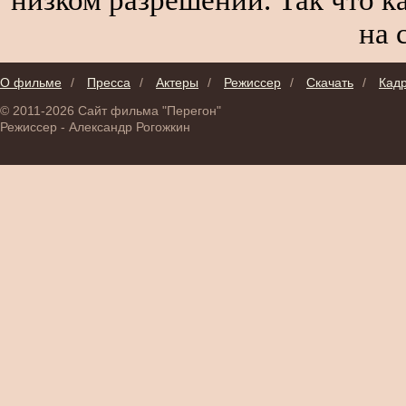
на 
О фильме
/
Пресса
/
Актеры
/
Режиссер
/
Скачать
/
Кад
© 2011-2026 Сайт фильма "Перегон"
Режиссер - Александр Рогожкин