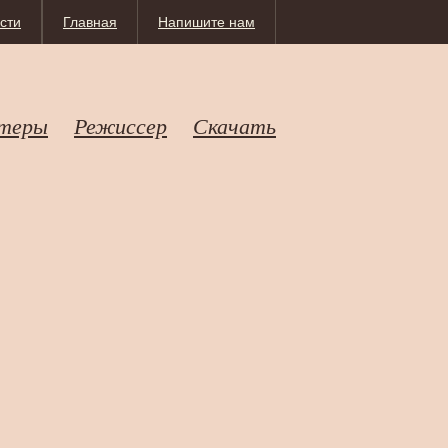
сти
Главная
Напишите нам
теры
Режиссер
Скачать