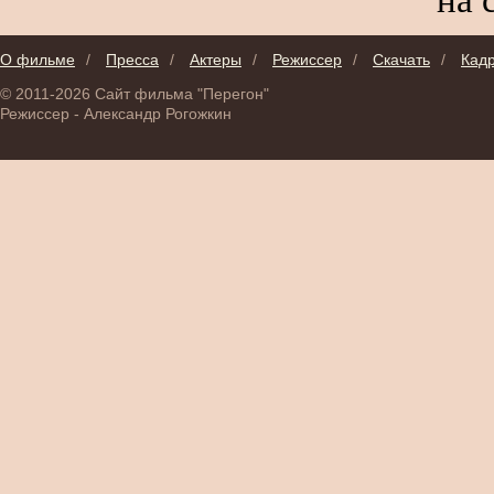
О фильме
/
Пресса
/
Актеры
/
Режиссер
/
Скачать
/
Кад
© 2011-2026 Сайт фильма "Перегон"
Режиссер - Александр Рогожкин