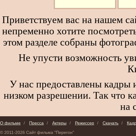
Приветствуем вас на нашем сай
непременно хотите посмотреть
этом разделе собраны фотогра
Не упусти возможность уви
К
У нас предоставлены кадры и
низком разрешении. Так что к
на 
О фильме
/
Пресса
/
Актеры
/
Режиссер
/
Скачать
/
Кад
© 2011-2026 Сайт фильма "Перегон"