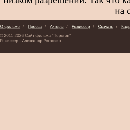
на 
О фильме
/
Пресса
/
Актеры
/
Режиссер
/
Скачать
/
Кад
© 2011-2026 Сайт фильма "Перегон"
Режиссер - Александр Рогожкин