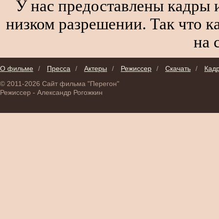
У нас предоставлены кадры и
низком разрешении. Так что к
на 
О фильме
/
Пресса
/
Актеры
/
Режиссер
/
Скачать
/
Кад
© 2011-2026 Сайт фильма "Перегон"
Режиссер - Александр Рогожкин