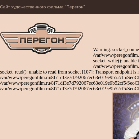
Сайт художественного фильма "Перегон"
Warning: socket_connec
/var/www/peregonfilm.
socket_write(): unable 
/var/www/peregonfilm.
socket_read(): unable to read from socket [107]: Transport endpoint is 
/var/www/peregonfilm.ru/8f71df3e7d792067ec63e019e9b52cf5/SeoClient
/var/www/peregonfilm.ru/8f71df3e7d792067ec63e019e9b52cf5/SeoClient
/var/www/peregonfilm.ru/8f71df3e7d792067ec63e019e9b52cf5/SeoCli