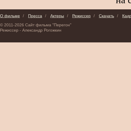
О фильме
/
Пресса
/
Актеры
/
Режиссер
/
Скачать
/
Кад
© 2011-2026 Сайт фильма "Перегон"
Режиссер - Александр Рогожкин