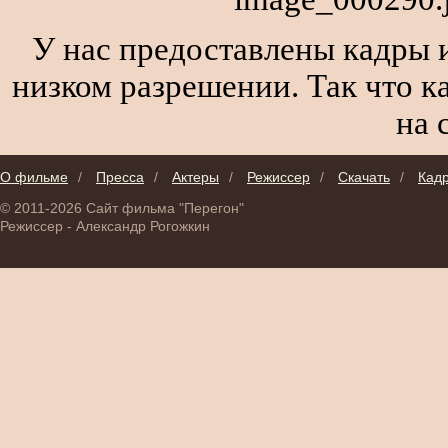
У нас предоставлены кадры и
низком разрешении. Так что к
на 
О фильме
/
Пресса
/
Актеры
/
Режиссер
/
Скачать
/
Кад
© 2011-2026 Сайт фильма "Перегон"
Режиссер - Александр Рогожкин