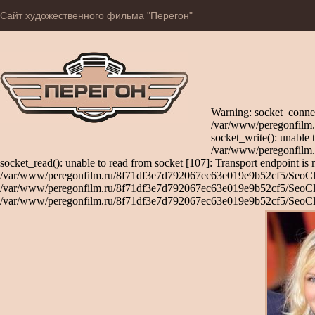
Сайт художественного фильма "Перегон"
Warning: socket_connec
/var/www/peregonfilm.
socket_write(): unable 
/var/www/peregonfilm.
socket_read(): unable to read from socket [107]: Transport endpoint is 
/var/www/peregonfilm.ru/8f71df3e7d792067ec63e019e9b52cf5/SeoClient
/var/www/peregonfilm.ru/8f71df3e7d792067ec63e019e9b52cf5/SeoClient
/var/www/peregonfilm.ru/8f71df3e7d792067ec63e019e9b52cf5/SeoCli