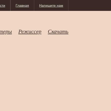
сти
Главная
Напишите нам
теры
Режиссер
Скачать