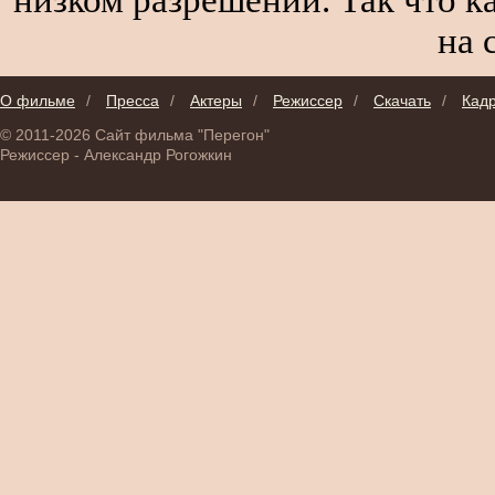
на 
О фильме
/
Пресса
/
Актеры
/
Режиссер
/
Скачать
/
Кад
© 2011-2026 Сайт фильма "Перегон"
Режиссер - Александр Рогожкин