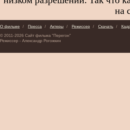
на 
О фильме
/
Пресса
/
Актеры
/
Режиссер
/
Скачать
/
Кад
© 2011-2026 Сайт фильма "Перегон"
Режиссер - Александр Рогожкин